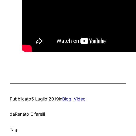
Pubblicato
5 Luglio 2019
in
Blog
, 
Video
da
Renato Cifarelli
Tag: