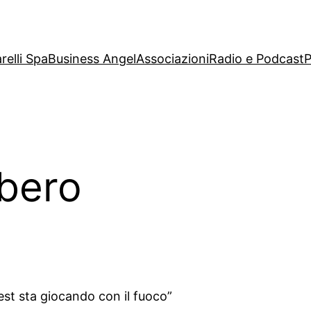
relli Spa
Business Angel
Associazioni
Radio e Podcast
P
ibero
dest sta giocando con il fuoco”