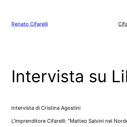
Vai
al
contenuto
Renato Cifarelli
Cifa
Intervista su L
Intervista di Cristina Agostini
L’imprenditore Cifarelli: “Matteo Salvini nel Nor