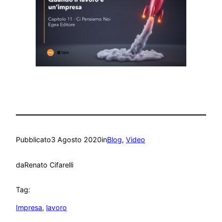
Pubblicato
3 Agosto 2020
in
Blog
, 
Video
da
Renato Cifarelli
Tag:
Impresa
, 
lavoro