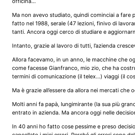
officina…
Ma non avevo studiato, quindi cominciai a fare p
fatto nel 1988, serale (47 lezioni, finivo di lavo
tanti. Ancora oggi cerco di studiare e aggiornar
Intanto, grazie al lavoro di tutti, l’azienda cresc
Allora facevamo, in un anno, le macchine che og
come facesse Gianfranco, mio zio, che ha costrui
termini di comunicazione (il telex…) viaggi (il cost
Ma è grazie all’essere da allora nei mercati che 
Molti anni fa papà, lungimirante (la sua più gran
entrato in azienda. Ma ancora oggi nelle decisio
In 40 anni ho fatto cose pessime e preso decisi
cancellato i miei errori. Perché gli errori sono de