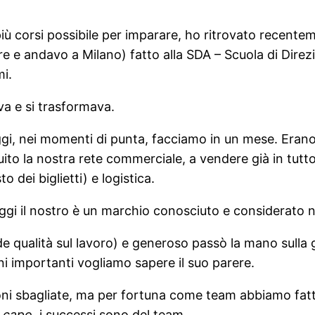
iù corsi possibile per imparare, ho ritrovato recentem
rare e andavo a Milano) fatto alla SDA – Scuola di Dir
mi.
eva e si trasformava.
gi, nei momenti di punta, facciamo in un mese. Erano
to la nostra rete commerciale, a vendere già in tutto 
o dei biglietti) e logistica.
oggi il nostro è un marchio conosciuto e considerato n
de qualità sul lavoro) e generoso passò la mano sulla
ni importanti vogliamo sapere il suo parere.
oni sbagliate, ma per fortuna come team abbiamo fatt
l
capo
, i successi sono del team.