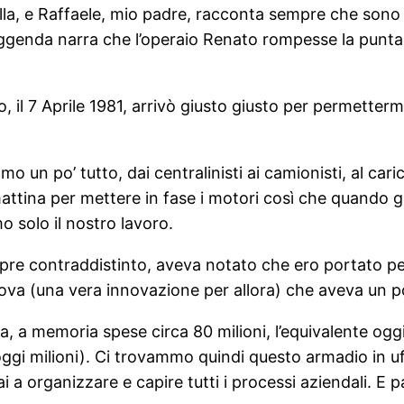
lla, e Raffaele, mio padre, racconta sempre che sono
eggenda narra che l’operaio Renato rompesse la punta 
edo, il 7 Aprile 1981, arrivò giusto giusto per permette
mo un po’ tutto, dai centralinisti ai camionisti, al car
mattina per mettere in fase i motori così che quando g
o solo il nostro lavoro.
mpre contraddistinto, aveva notato che ero portato p
ova (una vera innovazione per allora) che aveva un po’
da, a memoria spese circa 80 milioni, l’equivalente o
 milioni). Ci trovammo quindi questo armadio in uffic
a organizzare e capire tutti i processi aziendali. E pa